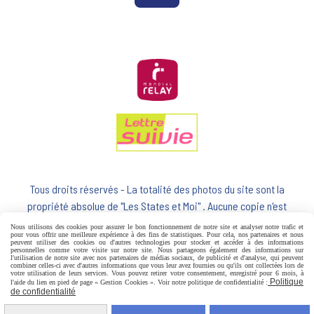
Tous droits réservés - La totalité des photos du site sont la
propriété absolue de "Les States et Moi" . Aucune copie n'est
autorisée
Nous utilisons des cookies pour assurer le bon fonctionnement de notre site et analyser notre trafic et
pour vous offrir une meilleure expérience à des fins de statistiques. Pour cela, nos partenaires et nous
peuvent utiliser des cookies ou d'autres technologies pour stocker et accéder à des informations
personnelles comme votre visite sur notre site. Nous partageons également des informations sur
l'utilisation de notre site avec nos partenaires de médias sociaux, de publicité et d'analyse, qui peuvent
combiner celles-ci avec d'autres informations que vous leur avez fournies ou qu'ils ont collectées lors de
votre utilisation de leurs services. Vous pouvez retirer votre consentement, enregistré pour 6 mois, à
MENTIONS LÉGALES
CONDITIONS GÉNÉRALES DE VENTE
Politique
l'aide du lien en pied de page « Gestion Cookies ». Voir notre politique de confidentialité :
de confidentialité
POLITIQUE DE CONFIDENTIALITÉ
GESTION COOKIES