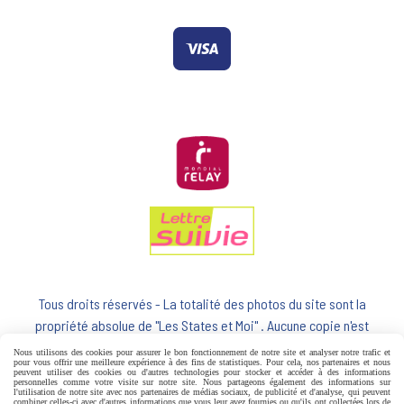
Tous droits réservés - La totalité des photos du site sont la
propriété absolue de "Les States et Moi" . Aucune copie n'est
autorisée
Nous utilisons des cookies pour assurer le bon fonctionnement de notre site et analyser notre trafic et
pour vous offrir une meilleure expérience à des fins de statistiques. Pour cela, nos partenaires et nous
peuvent utiliser des cookies ou d'autres technologies pour stocker et accéder à des informations
personnelles comme votre visite sur notre site. Nous partageons également des informations sur
l'utilisation de notre site avec nos partenaires de médias sociaux, de publicité et d'analyse, qui peuvent
combiner celles-ci avec d'autres informations que vous leur avez fournies ou qu'ils ont collectées lors de