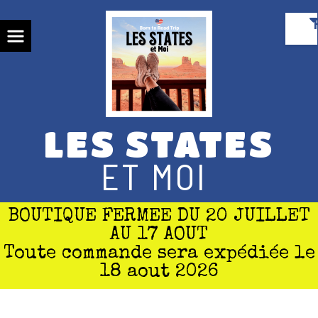
Panneau de gestion des cookies
LES STATES
ET MOI
BOUTIQUE FERMEE DU 20 JUILLET
AU 17 AOUT
Toute commande sera expédiée le
18 aout 2026
POLITIQUE DE CONFIDENTIALITÉ